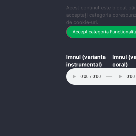
Acest conținut este blocat pâ
acceptați categoria corespun
de cookie-uri.
Accept categoria Funcționalit
Imnul (varianta
Imnul (va
instrumental)
coral)