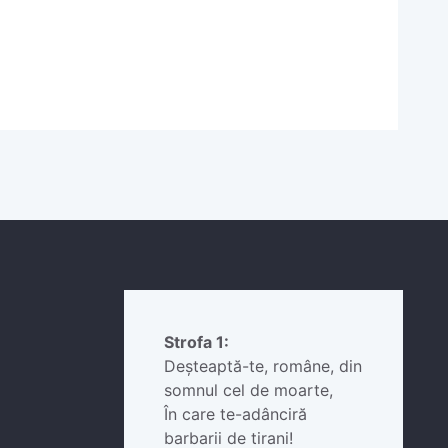
Strofa 1:
Deșteaptă-te, române, din
somnul cel de moarte,
În care te-adânciră
barbarii de tirani!