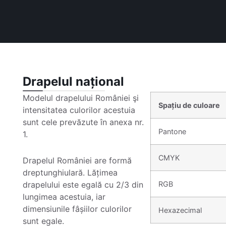
Drapelul național
Modelul drapelului României şi
Spațiu de culoare
intensitatea culorilor acestuia
sunt cele prevăzute în anexa nr.
Pantone
1.
CMYK
Drapelul României are formă
dreptunghiulară. Lățimea
drapelului este egală cu 2/3 din
RGB
lungimea acestuia, iar
dimensiunile fâșiilor culorilor
Hexazecimal
sunt egale.