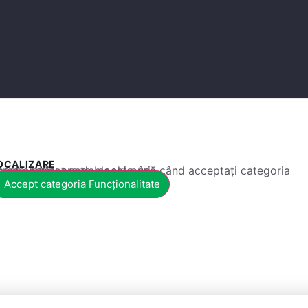
OCALIZARE
 conținut este blocat până când acceptați categoria corespunzătoare de cookie-uri.
Accept categoria Funcționalitate