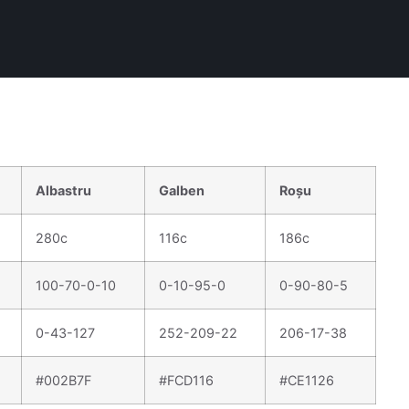
Albastru
Galben
Roșu
280c
116c
186c
100-70-0-10
0-10-95-0
0-90-80-5
0-43-127
252-209-22
206-17-38
#002B7F
#FCD116
#CE1126