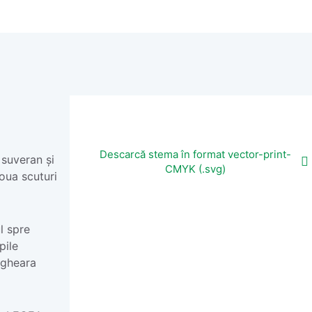
Descarcă stema în format vector-print-
suveran și
CMYK (.svg)
doua scuturi
l spre
pile
 gheara