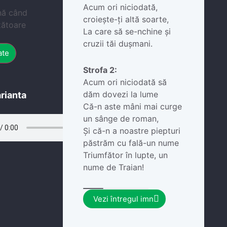
Acum ori niciodată,
nă când
croiește-ți altă soarte,
zătoare
La care să se-nchine și
cruzii tăi dușmani.
ate
Strofa 2:
Acum ori niciodată să
dăm dovezi la lume
rianta
Că-n aste mâni mai curge
un sânge de roman,
Și că-n a noastre piepturi
păstrăm cu fală-un nume
Triumfător în lupte, un
nume de Traian!
Vezi întregul imn