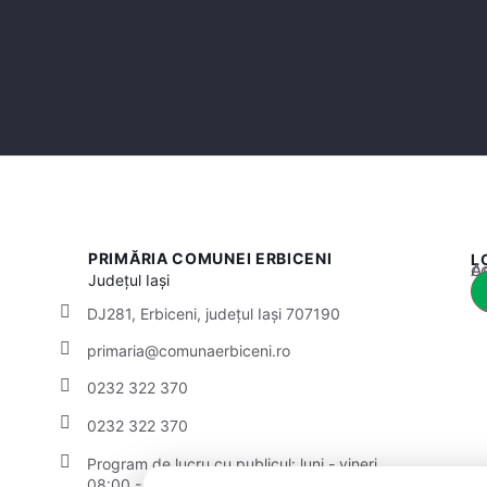
PRIMĂRIA COMUNEI ERBICENI
L
Acest
Județul
Iași
DJ281, Erbiceni, județul Iași 707190
primaria@comunaerbiceni.ro
0232 322 370
0232 322 370
Program de lucru cu publicul:
luni - vineri
08:00 - 16:00