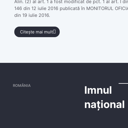
Alin. (2) al art. 1 a fost modificat de pct. 1 al art. I 
146 din 12 iulie 2016 publicată în MONITORUL OFICI
din 19 iulie 2016.
Citește mai mult
ROMÂNIA
Imnul
național