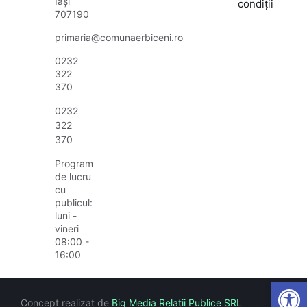
Iași
condiții
707190
primaria@comunaerbiceni.ro
0232
322
370
0232
322
370
Program
de lucru
cu
publicul:
luni -
vineri
08:00 -
16:00
Open
Concept realizat de
Big Media Relații Publice SRL