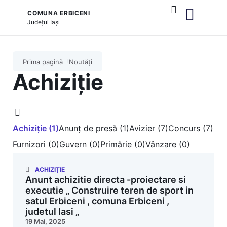
COMUNA ERBICENI
Județul
Iași
și serviciile publice
Prima pagină
Noutăți
Achiziție
Achiziție (1)
Anunț de presă (1)
Avizier (7)
Concurs (7)
Furnizori (0)
Guvern (0)
Primărie (0)
Vânzare (0)
ACHIZIȚIE
Anunt achizitie directa -proiectare si
executie „ Construire teren de sport in
satul Erbiceni , comuna Erbiceni ,
judetul Iasi „
19 Mai, 2025