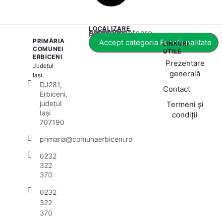
LOCALIZARE
Acest conținut este blocat până când acceptați categoria corespunzătoare de cookie-uri.
PRIMĂRIA
Accept categoria Funcționalitate
LINKURI
COMUNEI
UTILE
ERBICENI
Prezentare
Județul
generală
Iași
DJ281,
Contact
Erbiceni,
județul
Termeni și
Iași
condiții
707190
primaria@comunaerbiceni.ro
0232
322
370
0232
322
370